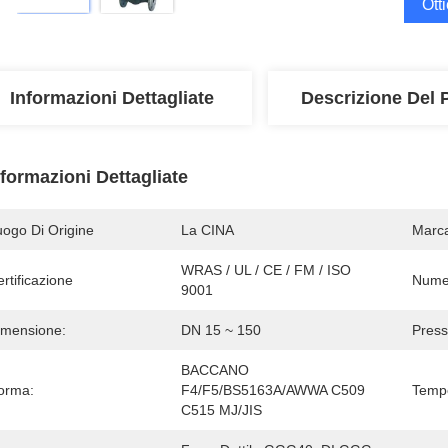
Ott
Informazioni Dettagliate
Descrizione Del 
nformazioni Dettagliate
uogo Di Origine
La CINA
Marc
WRAS / UL / CE / FM / ISO 
rtificazione
Numer
9001
imensione:
DN 15 ~ 150
Press
BACCANO 
orma:
F4/F5/BS5163A/AWWA C509 
Tempe
C515 MJ/JIS