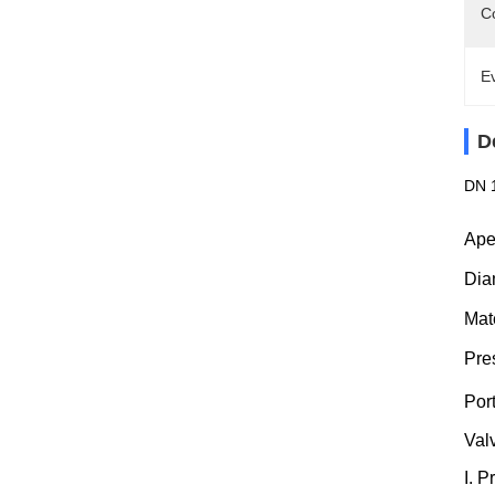
C
Ev
D
DN 1
Aper
Dia
Mate
Pre
Por
Valv
I. 