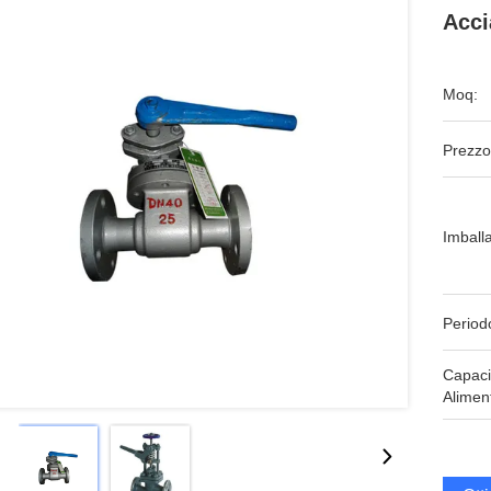
Acci
Moq:
Prezzo
Imball
Period
Capaci
Alimen