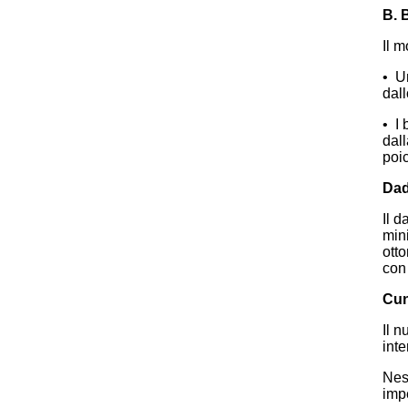
B. 
Il 
• U
dall
• I 
dall
poi
Dad
Il d
mini
otto
con 
Cun
Il 
int
Nes
imp