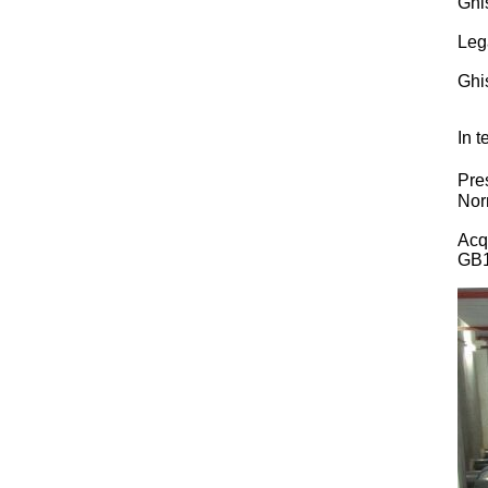
Ghi
Leg
Ghi
In t
Pre
Nor
Acq
GB1