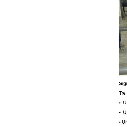
Sig
Tre 
• Un
• U
• U