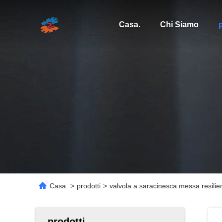
Casa.
Chi Siamo
p
Casa.
>
prodotti
>
valvola a saracinesca messa resili
prodotti