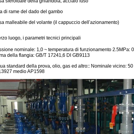
sa sferoidale della ghiandola, acciaio fuso
a di rame del dado del gambo
sa malleabile del volante (il cappuccio dell'azionamento)
erzo luogo, i parametri tecnici principali
ssione nominale: 1,0 ~ temperatura di funzionamento 2.5MPa: 
ma della flangia: GB/T 17241,6 DI GB9113
ua standard della prova, olio, gas ed altro:: Nominale vicino: 
3927 medio AP1598