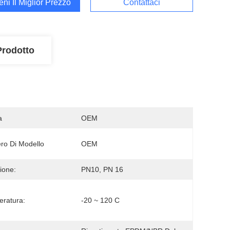
ieni Il Miglior Prezzo
Contattaci
Prodotto
a
OEM
o Di Modello
OEM
ione:
PN10, PN 16
ratura:
-20 ~ 120 C