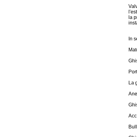
Val
l'es
la p
inst
In 
Mat
Ghis
Por
La 
Ane
Ghis
Acc
Bull