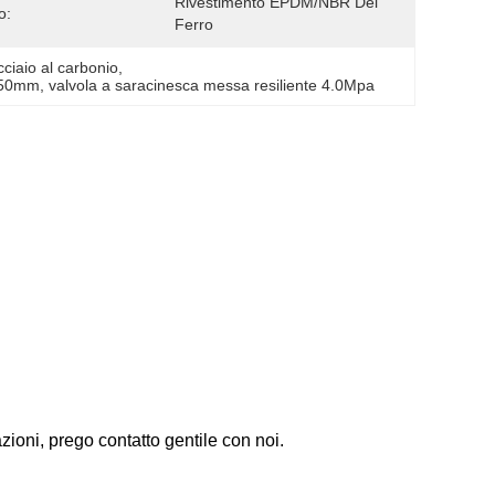
Rivestimento EPDM/NBR Del 
o:
Ferro
cciaio al carbonio
, 
 150mm
, 
valvola a saracinesca messa resiliente 4.0Mpa
zioni, prego contatto gentile con noi.