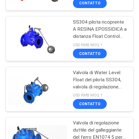
CONTATTO
CONTROLLO
SS304 pilota ricoprente
DI
10
A RESINA EPOSSIDICA a
QUALITÀ
distanza Float Control
Valvola a sfera
Valve
USD RMB MOQ:1
dell'estremità della
CONTATTACI
CONTATTO
flangia
BLOG
Valvola di Water Level
Float del pilota SS304,
valvola di regolazione
RICHIEDERE
10
livellata del galleggiante
USD RMB MOQ:1
rivestito A RESINA
UN
Valvola a sfera
CONTATTO
EPOSSIDICA
PREVENTIVO
messa molle
Valvola di regolazione
duttile del galleggiante
MAPPA
del ferro EN1074 5 per