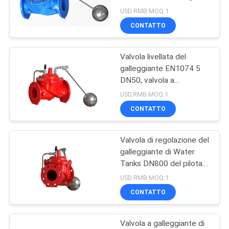
DEL
modulare
USD RMB MOQ:1
SITO
CONTATTO
10
Valvola a sfera
Valvola livellata del
INFORMATIVA
galleggiante EN1074 5
completamente
SULLA
DN50, valvola a
galleggiante di
PRIVACY
saldata
USD,RMB MOQ:1
modulazione del
CONTATTO
serbatoio di acqua
Valvola di regolazione del
10
galleggiante di Water
Valvola a sfera
Tanks DN800 del pilota
SS304
USD RMB MOQ:1
attivata idraulica
CONTATTO
Valvola a galleggiante di