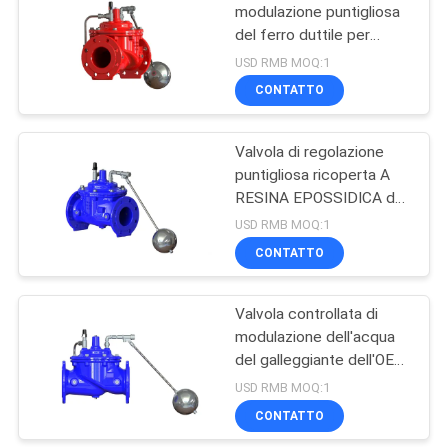
modulazione puntigliosa
del ferro duttile per
10
acqua pulita
USD RMB MOQ:1
Valvola a sfera
CONTATTO
criogenica
Valvola di regolazione
puntigliosa ricoperta A
RESINA EPOSSIDICA del
galleggiante del ferro
USD RMB MOQ:1
duttile
CONTATTO
10
Valvola a
Valvola controllata di
modulazione dell'acqua
saracinesca messa
del galleggiante dell'OEM
resiliente
DN800
USD RMB MOQ:1
CONTATTO