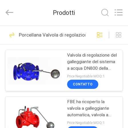
Beijing
Silk
Road
Prodotti
Enterprise
Management
Services
Co.,LTD..
All
CASA
10
Rights
Porcellana Valvola di regolazione del galleggiante
Reserved.
valvola a sfera
PRODOTTI
montata orecchione
Valvola di regolazione del
galleggiante del sistema
VIDEO
a acqua DN800 della
flangia di AISI
Price Negotiable MOQ:1
CHI
CONTATTO
10
SIAMO
Valvola a sfera
FBE ha ricoperto la
valvola a galleggiante
FATORY
attivata pneumatica
automatica, valvola a
TOUR
galleggiante a distanza
Price Negotiable MOQ:1