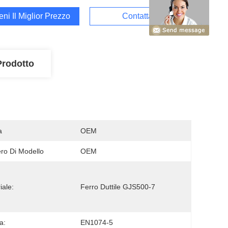
ieni Il Miglior Prezzo
Contattaci
Prodotto
a
OEM
o Di Modello
OEM
iale:
Ferro Duttile GJS500-7
a:
EN1074-5