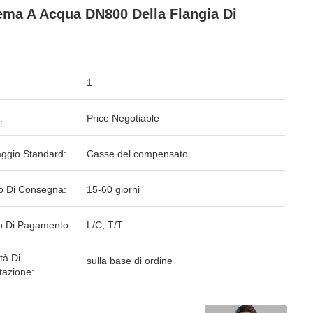
ema A Acqua DN800 Della Flangia Di
1
:
Price Negotiable
aggio Standard:
Casse del compensato
o Di Consegna:
15-60 giorni
 Di Pagamento:
L/C, T/T
tà Di
sulla base di ordine
tazione: