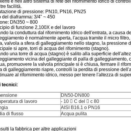
enti e nell'altro sistema di rete del rifornimento idrico di control
ltre facilità.
utazione di pressione: PN10, PN16, PN25
o del diaframma: 3/4" ~ 450
tone: DN350 ~ 800
cipio di funzione 2,100X e del lavoro
do la conduttura dal rifornimento idrico dell'entrata, a causa dell
eggiamento è normalmente aperta, l'acqua tramite il micro filtro, la
a, valvola a sfera di galleggiamento nello stagno, la pressione d
cipale si apre, torri di acqua del rifornimento (stagno).
do una torre di acqua (stagno) è salito alla superficie dell'altez
eggiamento vicina del galleggiante di palla di galleggiamento, co
a, promuovere la valvola principale si è chiusa, fermare il rifo
a di galleggiamento riapre, controlli la perdita di pressione dell
inuare al rifornimento idrico, messo per tenere l'altezza di superf
 tecnici:
ensione
DN50-DN800
peratura di lavoro
- 10  C del  c 80
ngia
AISI B16.1 o PN16
ia di flusso
Acqua pulita
ulti la fabbrica per altre applicazioni