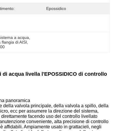
timento:
Epossidico
 sistema a acqua
, 
 flangia di AISI
, 
800
i di acqua livella l'EPOSSIDICO di controllo
 una panoramica
della valvola principale, della valvola a spillo, della
i micro, ecc per assumere la direzione del sistema,
 direttamente facendo uso del controllo livellato
a manutenzione conveniente, alta precisione di controllo
 è affidabili. Ampiamente usato in grattacieli, negli