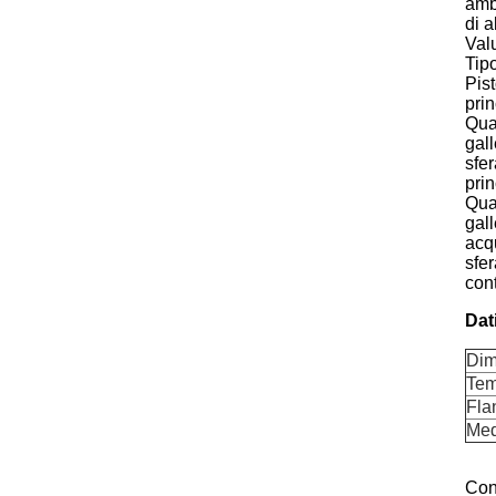
ambi
di a
Val
Tip
Pis
prin
Quan
gall
sfer
prin
Quan
gall
acqu
sfer
cont
Dati
Dim
Tem
Fla
Med
Cons