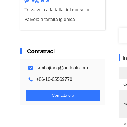
galleggiante
Tri valvola a farfalla del morsetto
Valvola a farfalla igienica
Contattaci
I
rambojiang@outlook.com
L
+86-10-65569770
Ce
Contatta ora
N
Ma