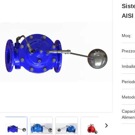
Sist
AISI
Moq:
Prezzo
Imball
Period
Metodo
Capaci
Alimen