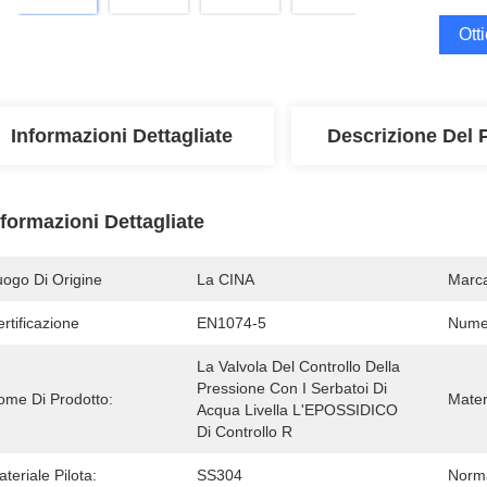
Ott
Informazioni Dettagliate
Descrizione Del 
nformazioni Dettagliate
uogo Di Origine
La CINA
Marc
rtificazione
EN1074-5
Numer
La Valvola Del Controllo Della 
Pressione Con I Serbatoi Di 
ome Di Prodotto:
Mater
Acqua Livella L'EPOSSIDICO 
Di Controllo R
teriale Pilota:
SS304
Norm