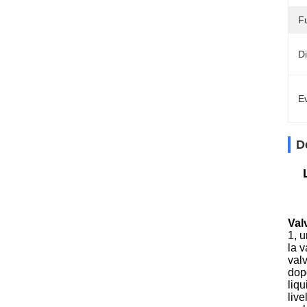
F
D
Ev
D
Val
1, 
la v
valv
dopo
liqu
live