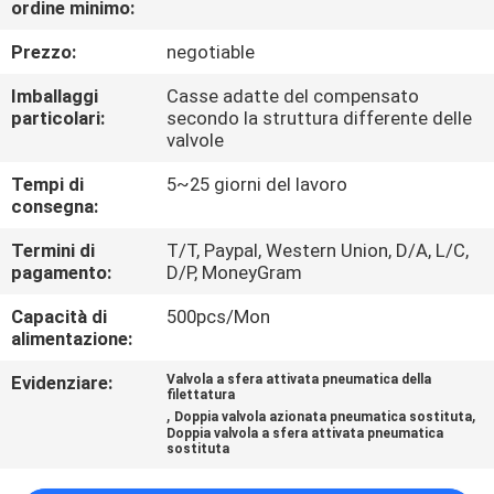
ordine minimo:
CONTROLLO
Prezzo:
negotiable
DI
Imballaggi
Casse adatte del compensato
QUALITÀ
particolari:
secondo la struttura differente delle
valvole
Tempi di
5~25 giorni del lavoro
CONTATTACI
consegna:
Termini di
T/T, Paypal, Western Union, D/A, L/C,
BLOG
pagamento:
D/P, MoneyGram
Capacità di
500pcs/Mon
RICHIEDERE
alimentazione:
UN
Evidenziare:
Valvola a sfera attivata pneumatica della
filettatura
PREVENTIVO
,
,
Doppia valvola azionata pneumatica sostituta
Doppia valvola a sfera attivata pneumatica
sostituta
MAPPA