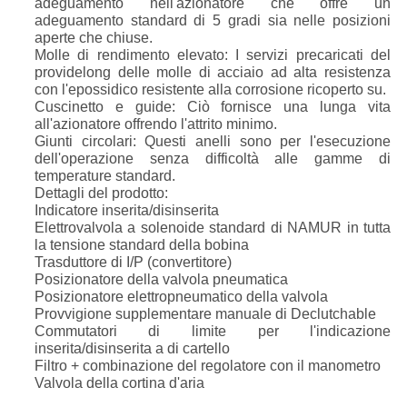
adeguamento nell'azionatore che offre un
adeguamento standard di 5 gradi sia nelle posizioni
aperte che chiuse.
Molle di rendimento elevato: I servizi precaricati del
providelong delle molle di acciaio ad alta resistenza
con l'epossidico resistente alla corrosione ricoperto su.
Cuscinetto e guide: Ciò fornisce una lunga vita
all'azionatore offrendo l'attrito minimo.
Giunti circolari: Questi anelli sono per l'esecuzione
dell'operazione senza difficoltà alle gamme di
temperature standard.
Dettagli del prodotto:
Indicatore inserita/disinserita
Elettrovalvola a solenoide standard di NAMUR in tutta
la tensione standard della bobina
Trasduttore di I/P (convertitore)
Posizionatore della valvola pneumatica
Posizionatore elettropneumatico della valvola
Provvigione supplementare manuale di Declutchable
Commutatori di limite per l'indicazione
inserita/disinserita a di cartello
Filtro + combinazione del regolatore con il manometro
Valvola della cortina d'aria