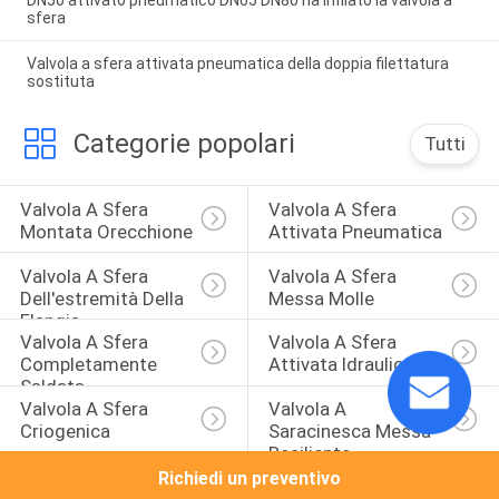
sfera
Valvola a sfera attivata pneumatica della doppia filettatura
sostituta
Categorie popolari
Tutti
Valvola A Sfera 
Valvola A Sfera 
Montata Orecchione
Attivata Pneumatica
Valvola A Sfera 
Valvola A Sfera 
Dell'estremità Della 
Messa Molle
Flangia
Valvola A Sfera 
Valvola A Sfera 
Completamente 
Attivata Idraulica
Saldata
Valvola A Sfera 
Valvola A 
Criogenica
Saracinesca Messa 
Resiliente
Richiedi un preventivo