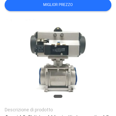
DEL
MIGLIOR PREZZO
SITO
INFORMATIVA
SULLA
PRIVACY
Descrizione di prodotto