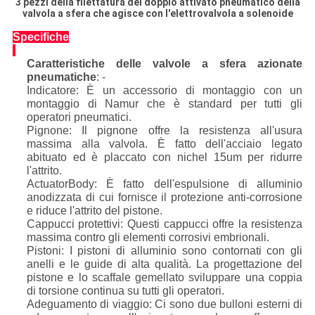
3 pezzi della filettatura del doppio attivato pneumatico della
valvola a sfera che agisce con l'elettrovalvola a solenoide
Specifiche
Caratteristiche delle valvole a sfera azionate
pneumatiche
: -
Indicatore: È un accessorio di montaggio con un
montaggio di Namur che è standard per tutti gli
operatori pneumatici.
Pignone: Il pignone offre la resistenza all'usura
massima alla valvola. È fatto dell'acciaio legato
abituato ed è placcato con nichel 15um per ridurre
l'attrito.
ActuatorBody: È fatto dell'espulsione di alluminio
anodizzata di cui fornisce il protezione anti-corrosione
e riduce l'attrito del pistone.
Cappucci protettivi: Questi cappucci offre la resistenza
massima contro gli elementi corrosivi embrionali.
Pistoni: I pistoni di alluminio sono contornati con gli
anelli e le guide di alta qualità. La progettazione del
pistone e lo scaffale gemellato sviluppare una coppia
di torsione continua su tutti gli operatori.
Adeguamento di viaggio: Ci sono due bulloni esterni di