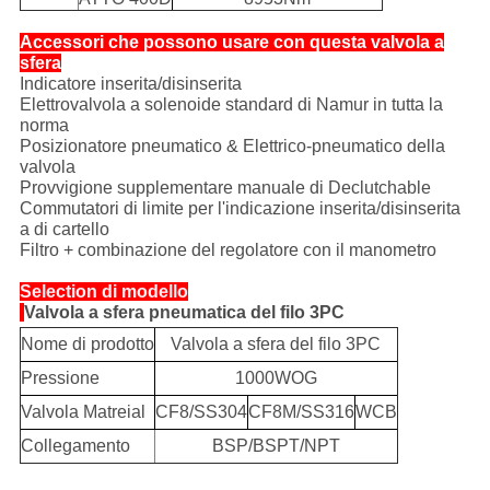
Accessori che possono usare con questa valvola a
sfera
Indicatore inserita/disinserita
Elettrovalvola a solenoide standard di Namur in tutta la
norma
Posizionatore pneumatico & Elettrico-pneumatico della
valvola
Provvigione supplementare manuale di Declutchable
Commutatori di limite per l'indicazione inserita/disinserita
a di cartello
Filtro + combinazione del regolatore con il manometro
Selection di modello
Valvola a sfera pneumatica del filo 3PC
Nome di prodotto
Valvola a sfera del filo 3PC
Pressione
1000WOG
Valvola Matreial
CF8/SS304
CF8M/SS316
WCB
Collegamento
BSP/BSPT/NPT