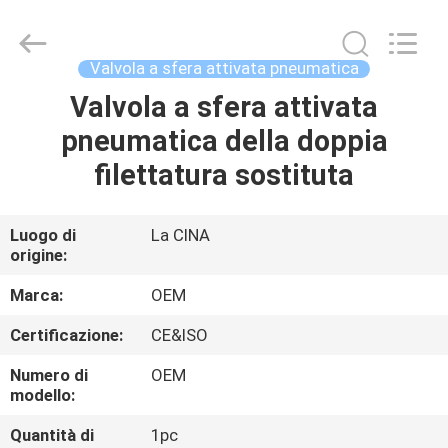
Beijing
Silk
Road
Enterprise
Management
Valvola a sfera attivata pneumatica
Services
Co.,LTD..
All
Valvola a sfera attivata
CASA
Rights
Reserved.
pneumatica della doppia
PRODOTTI
filettatura sostituta
VIDEO
Luogo di
La CINA
origine:
CHI
Marca:
OEM
SIAMO
Certificazione:
CE&ISO
Numero di
OEM
FATORY
modello:
TOUR
Quantità di
1pc